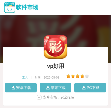
vp好用
工具
|
时间：2026-08-08
|
安卓下载
苹果下载
PC下载
安卓市场，安全绿色