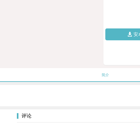
安
简介
评论