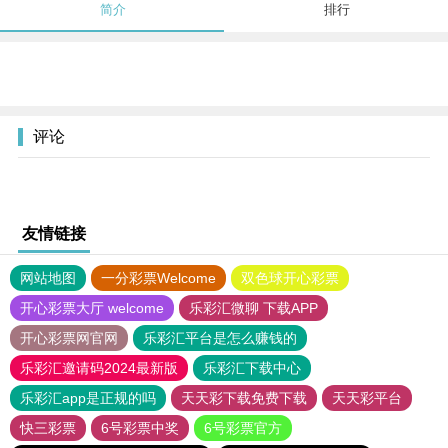
简介
排行
评论
友情链接
网站地图
一分彩票Welcome
双色球开心彩票
开心彩票大厅 welcome
乐彩汇微聊 下载APP
开心彩票网官网
乐彩汇平台是怎么赚钱的
乐彩汇邀请码2024最新版
乐彩汇下载中心
乐彩汇app是正规的吗
天天彩下载免费下载
天天彩平台
快三彩票
6号彩票中奖
6号彩票官方