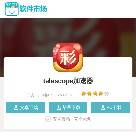
telescope加速器
工具
|
时间：2026-08-07
|
安卓下载
苹果下载
PC下载
安卓市场，安全绿色