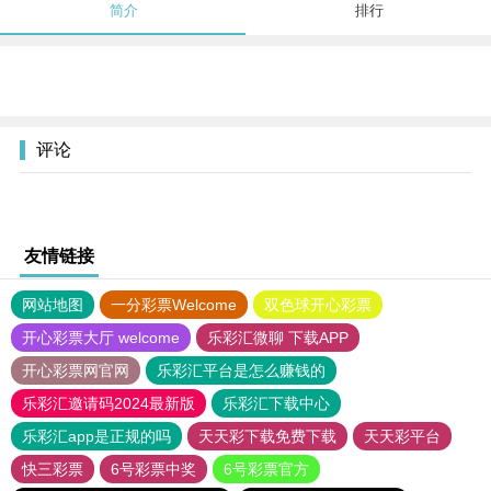
简介
排行
评论
友情链接
网站地图
一分彩票Welcome
双色球开心彩票
开心彩票大厅 welcome
乐彩汇微聊 下载APP
开心彩票网官网
乐彩汇平台是怎么赚钱的
乐彩汇邀请码2024最新版
乐彩汇下载中心
乐彩汇app是正规的吗
天天彩下载免费下载
天天彩平台
快三彩票
6号彩票中奖
6号彩票官方